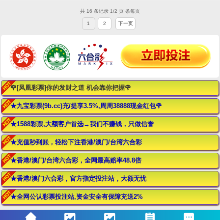
共 16 条记录 1/2 页 条每页
1
2
下一页
🌹[凤凰彩票]你的发财之道 机会靠你把握🌹
★九宝彩票(9b.cc)充/提享3.5%,周周38888现金红包🌹
★1588彩票,大额客户首选→我们不赚钱，只做信誉
★充值秒到账，轻松下注香港/澳门/台湾六合彩
★香港/澳门/台湾六合彩，全网最高赔率48.8倍
★香港/澳门六合彩，官方指定投注站，大额无忧
★全网公认彩票投注站,资金安全有保障充送2%