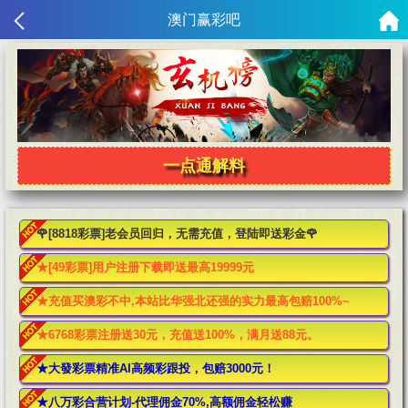
澳门赢彩吧
一点通解料
🌹[8818彩票]老会员回归，无需充值，登陆即送彩金🌹
★[49彩票]用户注册下载即送最高19999元
★充值买澳彩不中,本站比华强北还强的实力最高包赔100%~
★6768彩票注册送30元，充值送100%，满月送88元。
★大發彩票精准AI高频彩跟投，包赔3000元！
★八万彩合营计划-代理佣金70%,高额佣金轻松赚