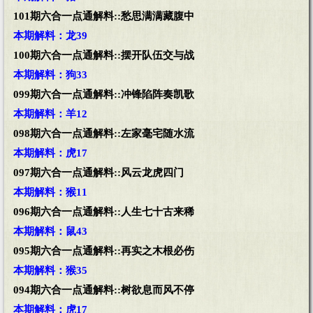
101期六合一点通解料::愁思满满藏腹中
本期解料：龙39
100期六合一点通解料::摆开队伍交与战
本期解料：狗33
099期六合一点通解料::冲锋陷阵奏凯歌
本期解料：羊12
098期六合一点通解料::左家毫宅随水流
本期解料：虎17
097期六合一点通解料::风云龙虎四门
本期解料：猴11
096期六合一点通解料::人生七十古来稀
本期解料：鼠43
095期六合一点通解料::再实之木根必伤
本期解料：猴35
094期六合一点通解料::树欲息而风不停
本期解料：虎17