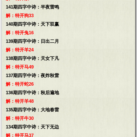
141期四字中诗：半夜雷鸣
解：特开狗33
140期四字中诗：天下双赢
解：特开兔16
139期四字中诗：日出二月
解：特开羊24
138期四字中诗：天女下凡
解：特开马49
137期四字中诗：夜炸秋雷
解：特开蛇26
136期四字中诗：秋后遍地
解：特开羊48
135期四字中诗：大地春雷
解：特开牛30
134期四字中诗：天下无边
解：特开马37