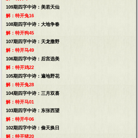
109期四字中诗：美若天仙
解：特开兔16
108期四字中诗：大地争春
解：特开狗45
107期四字中诗：天龙撒野
解：特开马49
106期四字中诗：后宫选美
解：特开鸡22
105期四字中诗：遍地野花
解：特开兔28
104期四字中诗：三月双喜
解：特开马01
103期四字中诗：东张西望
解：特开牛06
102期四字中诗：偷天换日
解：特开猪20