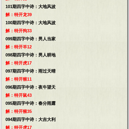
101期四字中诗：大地风波
解：特开龙39
100期四字中诗：大地风波
解：特开狗33
099期四字中诗：男人当家
解：特开羊12
098期四字中诗：男人耕地
解：特开虎17
097期四字中诗：雨过天晴
解：特开猴11
096期四字中诗：夜牛望天
解：特开鼠43
095期四字中诗：春分雨露
解：特开猴35
094期四字中诗：大吉大利
解：特开虎17