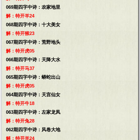
069期四字中诗：农家地里
解：特开羊24
068期四字中诗：十大美女
解：特开猴23
067期四字中诗：荒野地头
解：特开虎05
066期四字中诗：天降大水
解：特开马37
065期四字中诗：蟒蛇出山
解：特开虎05
064期四字中诗：天宫仙女
解：特开牛18
063期四字中诗：左家龙凤
解：特开兔28
062期四字中诗：风卷大地
解：特开羊24