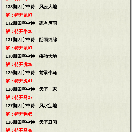
133期四字中诗：风云大地
解：特开鼠07
132期四字中诗：家有风雨
解：特开牛30
131期四字中诗：阴雨绵绵
解：特开鼠07
130期四字中诗：疾驰大地
解：特开虎29
129期四字中诗：前承牛马
解：特开虎41
128期四字中诗：天下一家
解：特开马37
127期四字中诗：风水宝地
解：特开狗45
126期四字中诗：天下丑闻
解：特开马49