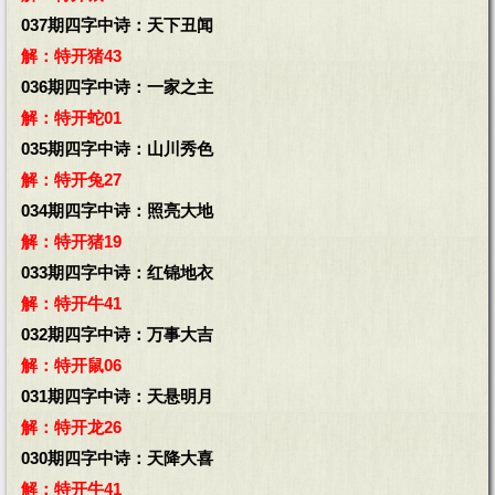
037期四字中诗：天下丑闻
解：特开猪43
036期四字中诗：一家之主
解：特开蛇01
035期四字中诗：山川秀色
解：特开兔27
034期四字中诗：照亮大地
解：特开猪19
033期四字中诗：红锦地衣
解：特开牛41
032期四字中诗：万事大吉
解：特开鼠06
031期四字中诗：天悬明月
解：特开龙26
030期四字中诗：天降大喜
解：特开牛41