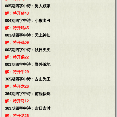
005期四字中诗：男人顾家
解：特开猪43
004期四字中诗：小猴出丑
解：特开鸡45
003期四字中诗：天上神仙
解：特开鸡09
002期四字中诗：秋日夹夹
解：特开猴22
001期四字中诗：野外荒地
解：特开牛29
365期四字中诗：占山为王
解：特开龙26
364期四字中诗：前程似锦
解：特开马12
363期四字中诗：吉日吉时
解：特开龙26