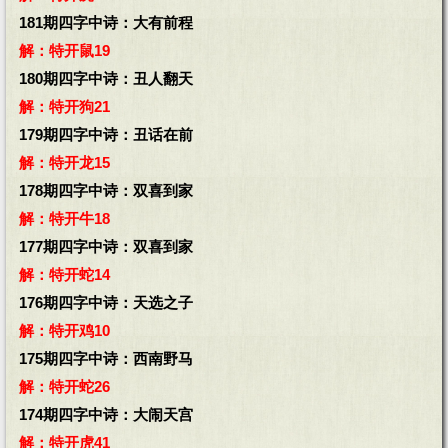
181期四字中诗：大有前程
解：特开鼠19
180期四字中诗：丑人翻天
解：特开狗21
179期四字中诗：丑话在前
解：特开龙15
178期四字中诗：双喜到家
解：特开牛18
177期四字中诗：双喜到家
解：特开蛇14
176期四字中诗：天选之子
解：特开鸡10
175期四字中诗：西南野马
解：特开蛇26
174期四字中诗：大闹天宫
解：特开虎41