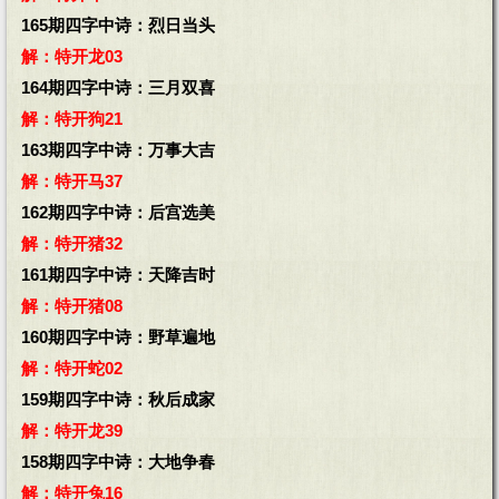
165期四字中诗：烈日当头
解：特开龙03
164期四字中诗：三月双喜
解：特开狗21
163期四字中诗：万事大吉
解：特开马37
162期四字中诗：后宫选美
解：特开猪32
161期四字中诗：天降吉时
解：特开猪08
160期四字中诗：野草遍地
解：特开蛇02
159期四字中诗：秋后成家
解：特开龙39
158期四字中诗：大地争春
解：特开兔16