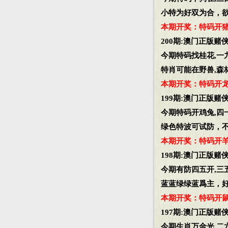
小特为好双为合，欲
本期开奖：特码开猪
200期:澳门正版赌
今期特码找桂花,一
特肖可能在野兽,森
本期开奖：特码开龙
199期:澳门正版赌
今期特码开鸡兔,四
绿色特波可试防，不
本期开奖：特码开羊
198期:澳门正版赌
今期有防四五开,三
蓝蓝绿绿蓝爲主，好
本期开奖：特码开鼠
197期:澳门正版赌
今期生肖万金光,二