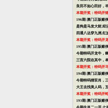
良田不如心田好，羊
本期开奖：特码开猪
196期:澳门正版赌
是狗是马发大财,经
四通八达穿九洲,红
本期开奖：特码开龙
195期:澳门正版赌
今期特码开龙牛，幽
三宫六院在其中，单
本期开奖：特码开马
194期:澳门正版赌
今期特码猜双肖，三
大王去找美人码，五
本期开奖：特码开蛇
193期:澳门正版赌
今期生肖二一开,七