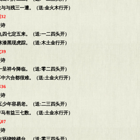
与与残三一遭。（送:金火木行开）
32
侠诗
九四七定五来。（送:一二四头开）
林漆黑现虎踪。（送:木土金行开）
39
侠诗
一呈祥今降临。（送:零二四头开）
中六合都很难。（送:土金火行开）
36
侠诗
五少年容易老。（送:二三四头开）
马有益三七数。（送:土金水行开）
07
侠诗
六环绕映楼台。（送:零三四头开）