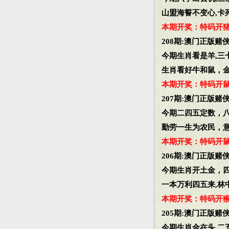
山盟海誓不变心,卡
本期开奖：特码开猪
208期:澳门正版赌
今期生肖看是羊,三
生肖看好牛和鼠，金
本期开奖：特码开鼠
207期:澳门正版赌
今期二四五定数，八
勤劳一生为农民，意
本期开奖：特码开鼠
206期:澳门正版赌
今期生肖开土金，四
一本万利四五来,林
本期开奖：特码开猴
205期:澳门正版赌
今期生肖金在头,二