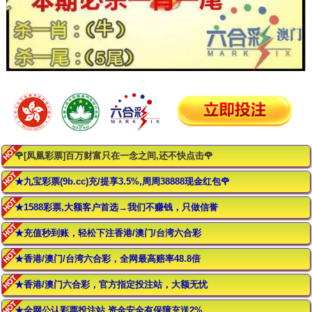
🌹[凤凰彩票]百万财富只在一念之间,还不快点击🌹
★九宝彩票(9b.cc)充/提享3.5%,周周38888现金红包🌹
★1588彩票,大额客户首选→我们不赚钱，只做信誉
★充值秒到账，轻松下注香港/澳门/台湾六合彩
★香港/澳门/台湾六合彩，全网最高赔率48.8倍
★香港/澳门六合彩，官方指定投注站，大额无忧
★全网公认彩票投注站,资金安全有保障充送2%