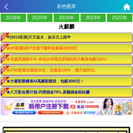
彩色图库
2026年
2025年
2024年
2023年
2022年
火麒麟
🌹[8818彩票]天天返水，娱乐无上限🌹
★[49彩票]用户注册下载即送最高19999元
★充值买澳彩不中,本站比华强北还强的实力最高包赔100%~
★6768彩票注册送30元，充值送100%，满月送88元。
★大發彩票精准AI高频彩跟投，包赔3000元！
★八万彩合营计划-代理佣金70%,高额佣金轻松赚